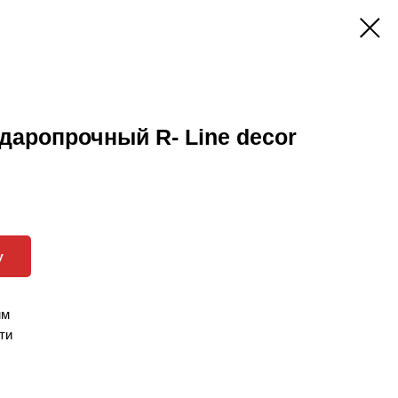
даропрочный R- Line decor
у
мм
ти