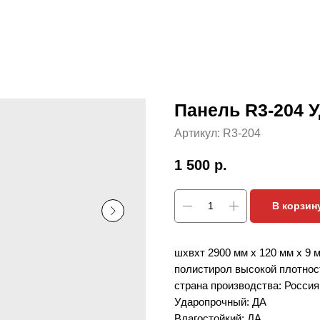
Панель R3-204 У
Артикул:
R3-204
1 500
р.
В корзин
шхвхт 2900 мм х 120 мм х 9 
полистирол высокой плотнос
страна производства: Россия
Ударопрочный: ДА
Влагостойкий: ДА