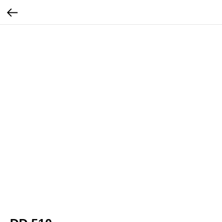
...
...