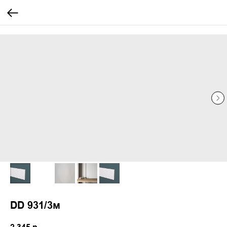
...
...
DD 931/3м