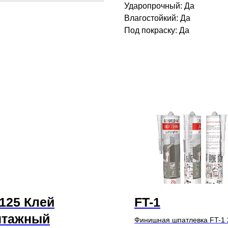
Ударопрочный: Да
Влагостойкий: Да
Под покраску: Да
125 Клей
FT-1
нтажный
Финишная шпатлевка FT-1 