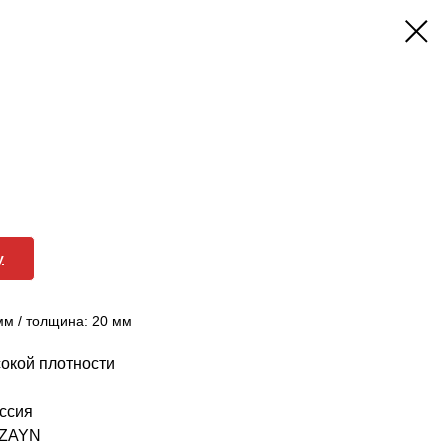
у
мм / толщина: 20 мм
окой плотности
ссия
IZAYN