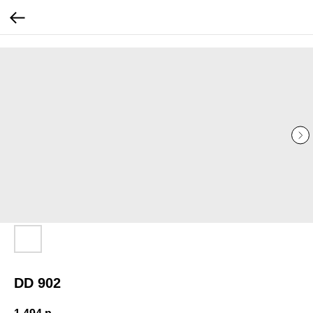
...
...
DD 902