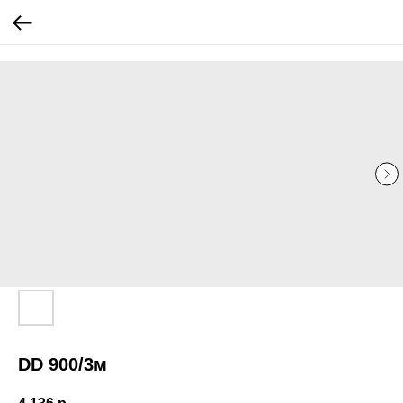
...
...
DD 900/3м