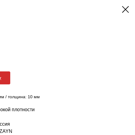
у
мм / толщина: 10 мм
окой плотности
ссия
IZAYN