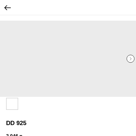
...
...
DD 925