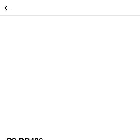
...
...