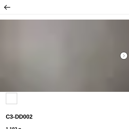
...
...
C3-DD002