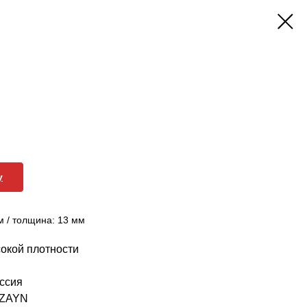
у
м / толщина: 13 мм
окой плотности
ссия
IZAYN