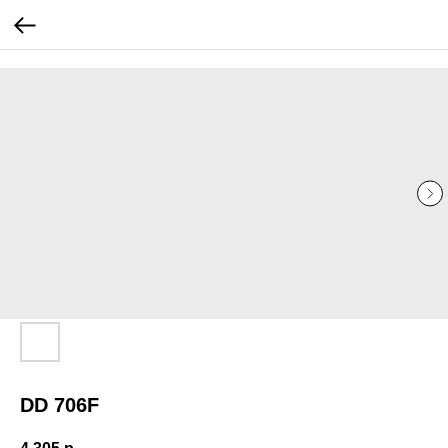
...
...
DD 706F