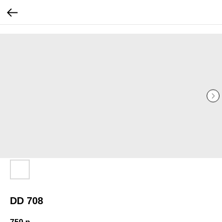
...
...
DD 708