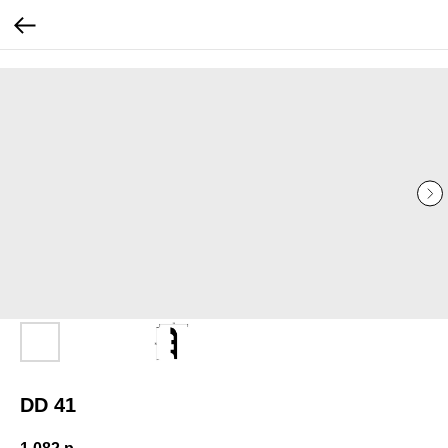
...
...
DD 41