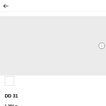
...
...
DD 31