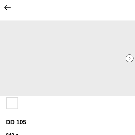
...
...
DD 105