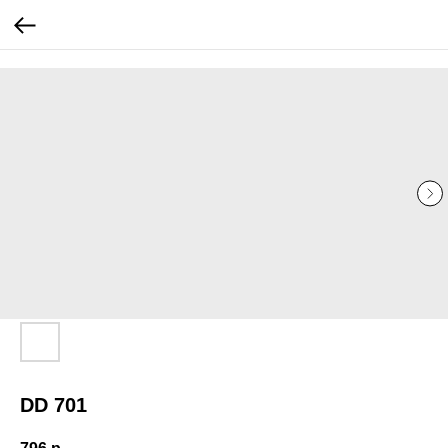
...
...
DD 701