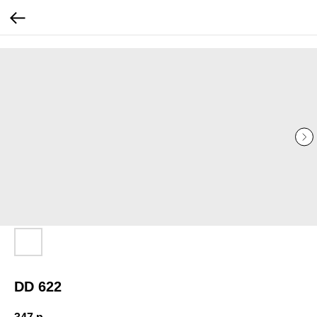
...
...
DD 622