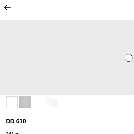
...
...
DD 610