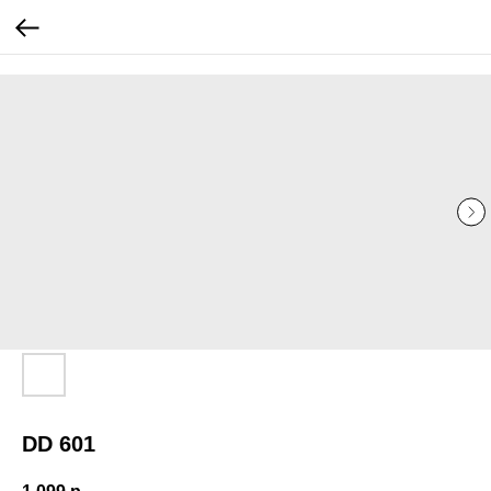
...
...
DD 601