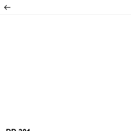
...
...