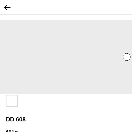
...
...
DD 608