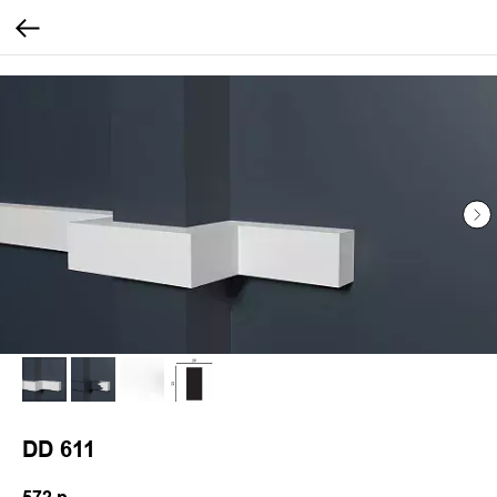
...
...
DD 611