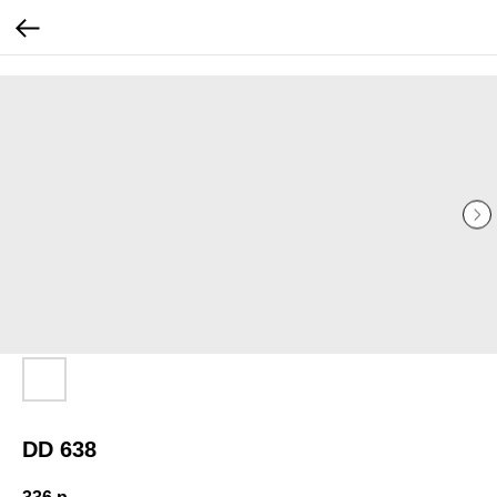
...
...
DD 638