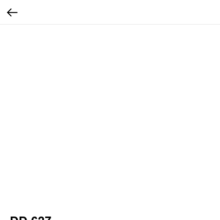
...
...