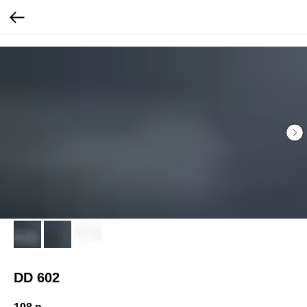
...
...
DD 602