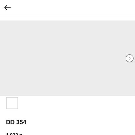
...
...
DD 354