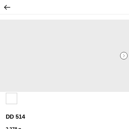
...
...
DD 514