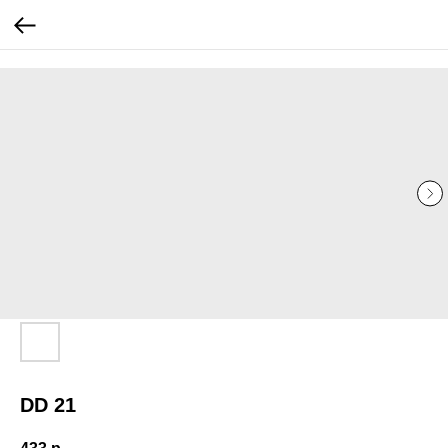
...
...
DD 21