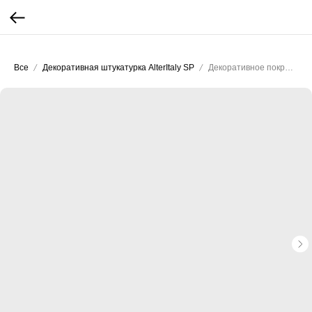
...
...
Все
Декоративная штукатурка AlterItaly SP
Декоративное покрытие AlterItaly ROVIGO Fine с эффектом Микроцемент 15 кг.