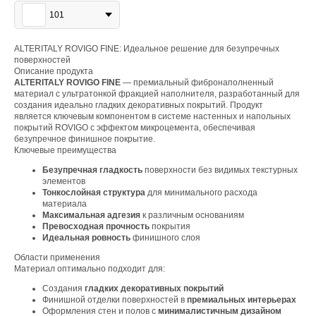
101
ALTERITALY ROVIGO FINE: Идеальное решение для безупречных
поверхностей
Описание продукта
ALTERITALY ROVIGO FINE
— премиальный фибронаполненный
материал с ультратонкой фракцией наполнителя, разработанный для
создания идеально гладких декоративных покрытий. Продукт
является ключевым компонентом в системе настенных и напольных
покрытий ROVIGO с эффектом микроцемента, обеспечивая
безупречное финишное покрытие.
Ключевые преимущества
Безупречная гладкость
поверхности без видимых текстурных
элементов
Тонкослойная структура
для минимального расхода
материала
Максимальная адгезия
к различным основаниям
Превосходная прочность
покрытия
Идеальная ровность
финишного слоя
Области применения
Материал оптимально подходит для:
Создания
гладких декоративных покрытий
Финишной отделки поверхностей в
премиальных интерьерах
Оформления стен и полов с
минималистичным дизайном