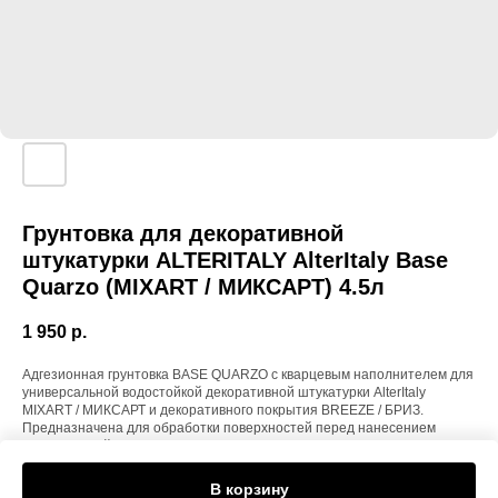
Грунтовка для декоративной
штукатурки ALTERITALY AlterItaly Base
Quarzo (MIXART / МИКСАРТ) 4.5л
1 950
р.
Адгезионная грунтовка BASE QUARZO с кварцевым наполнителем для
универсальной водостойкой декоративной штукатурки AlterItaly
MIXART / МИКСАРТ и декоративного покрытия BREEZE / БРИЗ.
Предназначена для обработки поверхностей перед нанесением
декоративной штукатурки/покрытия, защищает поверхность от влаги,
улучшает адгезию материала к основанию.
В корзину