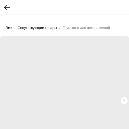
...
...
Все
Сопутствующие товары
Грунтовка для декоративной штукатурки ALTERITALY AlterItaly Base Quarzo (MIXART / МИКСАРТ) 4.5л