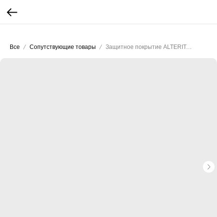
...
...
Все
Сопутствующие товары
Защитное покрытие ALTERITALY TOPCOAT MATTE для декоративных штукатурок