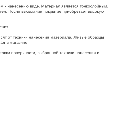
ом к нанесению виде. Материал является тонкослойным,
стен. После высыхания покрытие приобретает высокую
ежит.
исят от техники нанесения материала. Живые образцы
ter в магазине.
товки поверхности, выбранной техники нанесения и