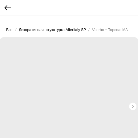
...
...
Все
Декоративная штукатурка AlterItaly SP
Viterbo + Topcoat MATTE 03-100 (база)