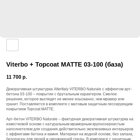
Viterbo + Topcoat MATTE 03-100 (база)
11 700
р.
Декоративная штукатурка AlterItaly VITERBO Naturale с эффектом арт-
бетона 03-100 – покрытие с брутальным характером. Смелое
решение, которое выглядит не менее изысканно, чем мрамор или
гранит. Поставляется в комплекте с матовым защитным лессирующим
покрытием Topcoat MATTE.
Арт-бетон VITERBO Naturale – фактурная декоративная штукатурка на
известковой основе с натуральным мраморным крупнозернистым
наполнителем для создания действительно эксклюзивных интерьеров
с эффектами бетона и камня. Материал на водной основе, без запаха,
безопасен для людей и окружающей среды. В комплексе с защитным