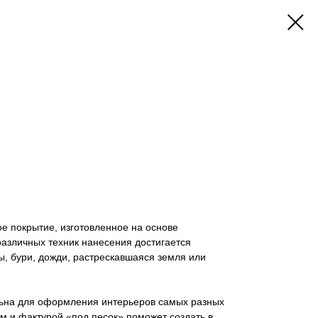
ное покрытие, изготовленное на основе
азличных техник нанесения достигается
, бури, дожди, растрескавшаяся земля или
льна для оформления интерьеров самых разных
м и фактурой «под песок» поможет создать в