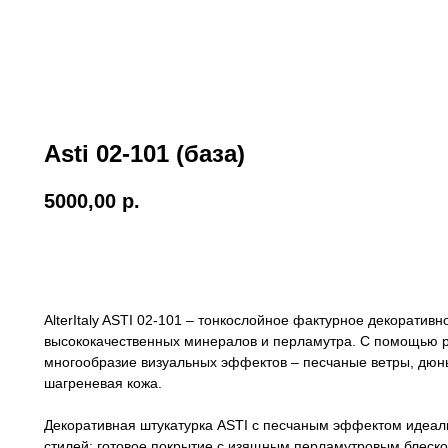
Asti 02-101 (база)
5000,00
р.
В корзину
AlterItaly ASTI 02-101 – тонкослойное фактурное декоратив
высококачественных минералов и перламутра. С помощью р
многообразие визуальных эффектов – песчаные ветры, дюны
шагреневая кожа.
Декоративная штукатурка ASTI с песчаным эффектом идеа
стилей: готовое покрытие с изящным перламутровым блеско